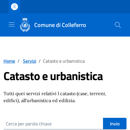
Vai ai contenuti
Vai al footer
Comune di Colleferro
Home
/
Servizi
/
Catasto e urbanistica
Catasto e urbanistica
Tutti quei servizi relativi l catasto (case, terreni,
edifici), all'urbanistica ed edilizia.
cerca
Invio