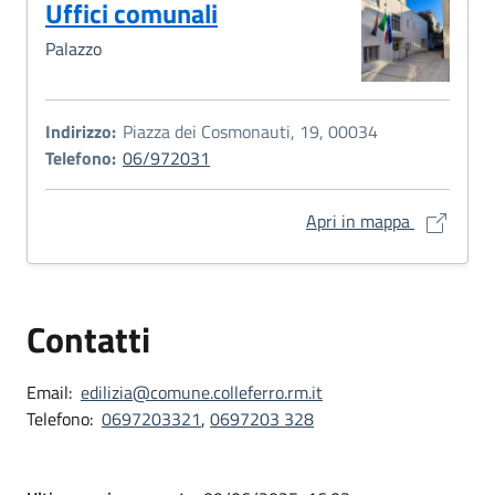
Uffici comunali
Palazzo
Indirizzo:
Piazza dei Cosmonauti, 19, 00034
Telefono:
06/972031
Uffici comu
Apri in mappa
Contatti
Email:
edilizia@comune.colleferro.rm.it
Telefono:
0697203321
,
0697203 328