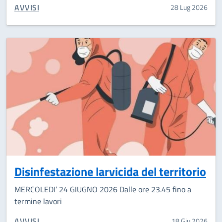
CATEGORIA CORRELATA:
AVVISI
28 Lug 2026
Disinfestazione larvicida del territorio
MERCOLEDI’ 24 GIUGNO 2026 Dalle ore 23.45 fino a
termine lavori
CATEGORIA CORRELATA:
AVVISI
18 Giu 2026