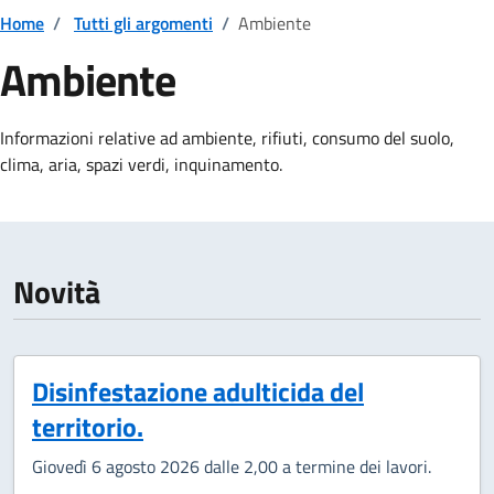
Home
/
Tutti gli argomenti
/
Ambiente
Ambiente
Dettagli della notizia
Informazioni relative ad ambiente, rifiuti, consumo del suolo,
clima, aria, spazi verdi, inquinamento.
Novità
Disinfestazione adulticida del
territorio.
Giovedì 6 agosto 2026 dalle 2,00 a termine dei lavori.