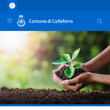
Vai ai contenuti
Vai al footer
Comune di Colleferro