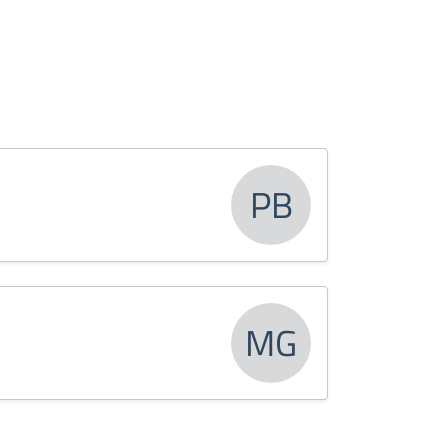
PB
MG