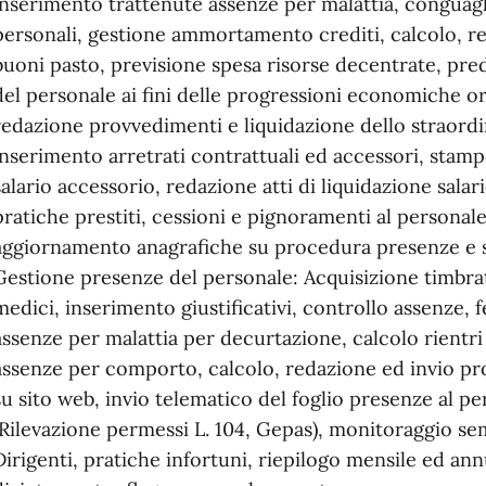
inserimento trattenute assenze per malattia, conguagli,
personali, gestione ammortamento crediti, calcolo, re
buoni pasto, previsione spesa risorse decentrate, pre
del personale ai fini delle progressioni economiche ori
redazione provvedimenti e liquidazione dello straordin
inserimento arretrati contrattuali ed accessori, stam
salario accessorio, redazione atti di liquidazione sala
pratiche prestiti, cessioni e pignoramenti al personale
aggiornamento anagrafiche su procedura presenze e s
Gestione presenze del personale: Acquisizione timbratu
medici, inserimento giustificativi, controllo assenze, f
assenze per malattia per decurtazione, calcolo rientri
assenze per comporto, calcolo, redazione ed invio pr
su sito web, invio telematico del foglio presenze al per
(Rilevazione permessi L. 104, Gepas), monitoraggio sem
Dirigenti, pratiche infortuni, riepilogo mensile ed an