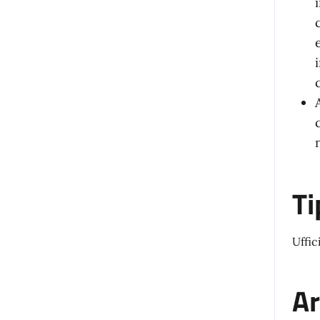
Ti
Uffic
Ar