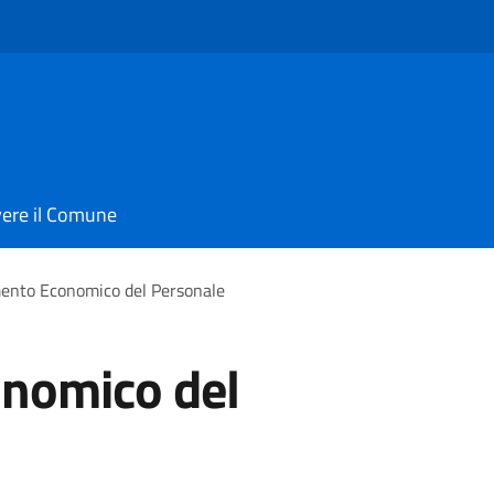
vere il Comune
ento Economico del Personale
nomico del