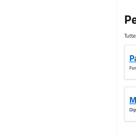
P
Tutte
P
Fun
M
Dip