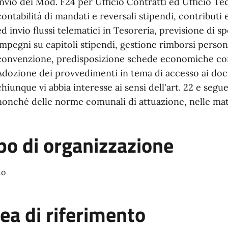
invio dei Mod. F24 per Ufficio Contratti ed Ufficio T
contabilità di mandati e reversali stipendi, contributi
ed invio flussi telematici in Tesoreria, previsione di 
impegni su capitoli stipendi, gestione rimborsi perso
convenzione, predisposizione schede economiche co
Adozione dei provvedimenti in tema di accesso ai doc
chiunque vi abbia interesse ai sensi dell'art. 22 e seguen
nonché delle norme comunali di attuazione, nelle ma
po di organizzazione
io
ea di riferimento