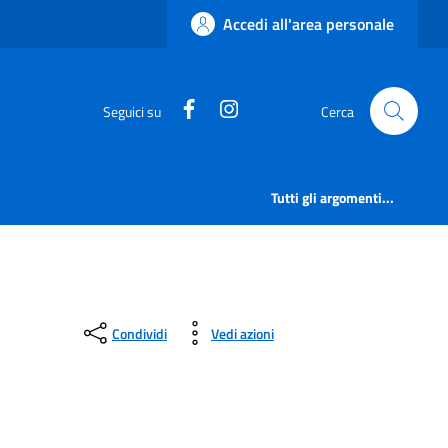
Accedi all'area personale
https://www.facebook.com/comu
https://www.instagram.c
Seguici su
Cerca
Tutti gli argomenti...
Condividi
Vedi azioni