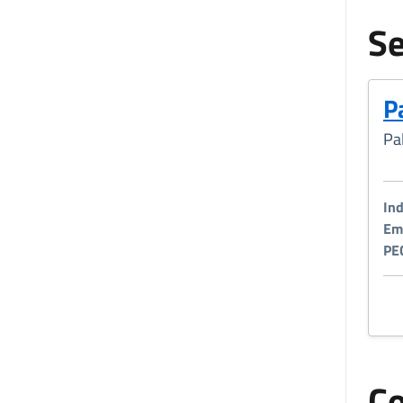
Se
P
Pa
Ind
Ema
PE
Co