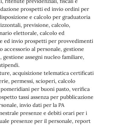
 ritenute previdenziali, fiscali e
dazione prospetti ed invio ordini per
disposizione e calcolo per graduatoria
zzontali, previsione, calcolo,
ario elettorale, calcolo ed
pe ed invio prospetti per provvedimenti
rio accessorio al personale, gestione
, gestione assegni nucleo familiare,
tipendi.
re, acquisizione telematica certificati
erie, permessi, scioperi, calcolo
 pomeridiani per buoni pasto, verifica
ospetto tassi assenza per pubblicazione
sonale, invio dati per la PA
estrale presenze e debiti orari per i
nuale presenze per il personale, report