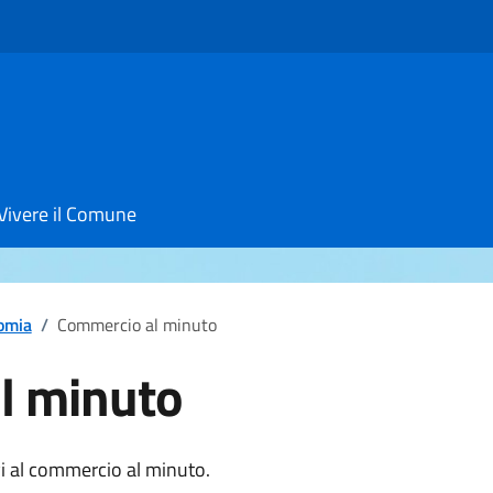
Vivere il Comune
omia
/
Commercio al minuto
l minuto
notizia
vi al commercio al minuto.