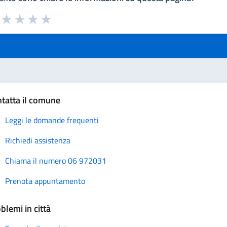
a da 1 a 5 stelle la pagina
uta 1 stelle su 5
Valuta 2 stelle su 5
Valuta 3 stelle su 5
Valuta 4 stelle su 5
Valuta 5 stelle su 5
tatta il comune
Leggi le domande frequenti
Richiedi assistenza
Chiama il numero 06 972031
Prenota appuntamento
blemi in città