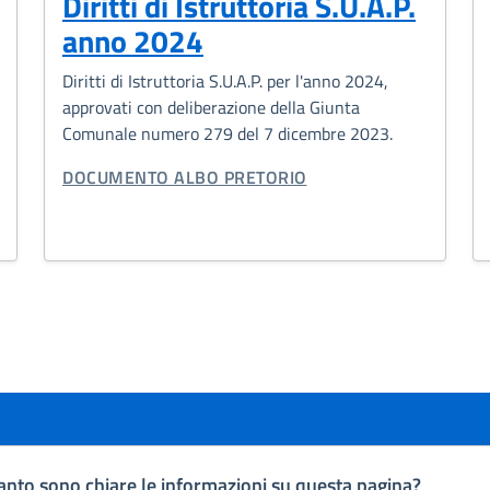
Diritti di Istruttoria S.U.A.P.
anno 2024
Diritti di Istruttoria S.U.A.P. per l'anno 2024,
approvati con deliberazione della Giunta
Comunale numero 279 del 7 dicembre 2023.
TIPO DI DOCUMENTO:
DOCUMENTO ALBO PRETORIO
nto sono chiare le informazioni su questa pagina?