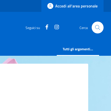
Accedi all'area personale
https://www.facebook.com/comu
https://www.instagram.c
Seguici su
Cerca
Tutti gli argomenti...