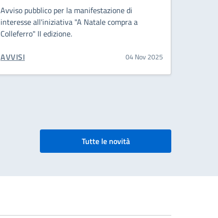
Avviso pubblico per la manifestazione di
interesse all'iniziativa "A Natale compra a
Colleferro" II edizione.
CATEGORIA CORRELATA:
AVVISI
04 Nov 2025
Tutte le novità