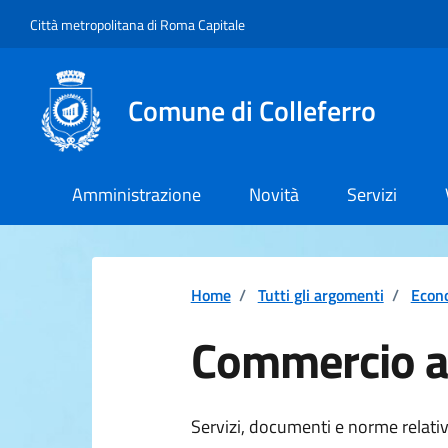
Vai ai contenuti
Vai al footer
Città metropolitana di Roma Capitale
Comune di Colleferro
Amministrazione
Novità
Servizi
Home
/
Tutti gli argomenti
/
Econ
Commercio a
Dettagli della 
Servizi, documenti e norme relati