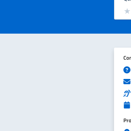
Valut
Val
Con
Pro