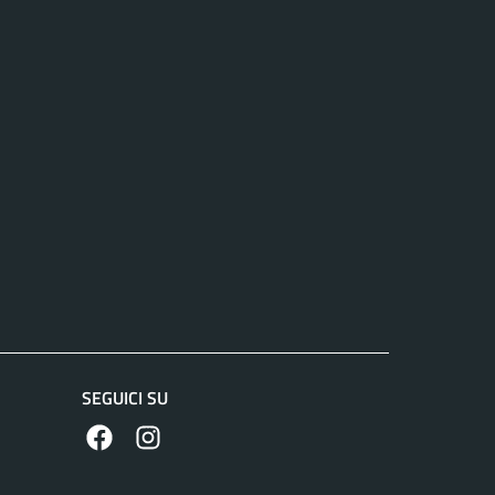
SEGUICI SU
https://www.facebook.com/comunecolleferro/
https://www.instagram.com/comune_colle