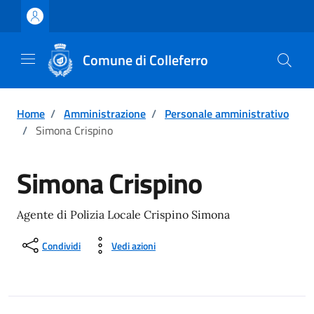
Vai ai contenuti
Vai al footer
Comune di Colleferro
Home
/
Amministrazione
/
Personale amministrativo
/
Simona Crispino
Simona Crispino
Agente di Polizia Locale Crispino Simona
Condividi
Vedi azioni