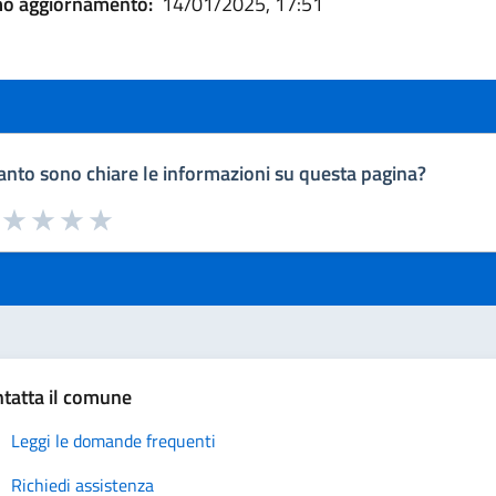
mo aggiornamento:
14/01/2025, 17:51
nto sono chiare le informazioni su questa pagina?
a da 1 a 5 stelle la pagina
uta 1 stelle su 5
Valuta 2 stelle su 5
Valuta 3 stelle su 5
Valuta 4 stelle su 5
Valuta 5 stelle su 5
tatta il comune
Leggi le domande frequenti
Richiedi assistenza