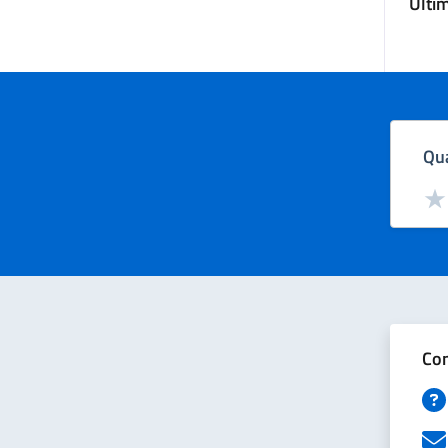
Ulti
Qua
Valut
Val
Con