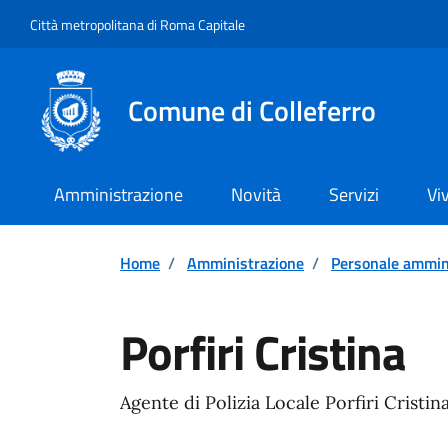
Vai ai contenuti
Vai al footer
Città metropolitana di Roma Capitale
Comune di Colleferro
Amministrazione
Novità
Servizi
Vi
Home
/
Amministrazione
/
Personale ammin
Porfiri Cristina
Agente di Polizia Locale Porfiri Cristin