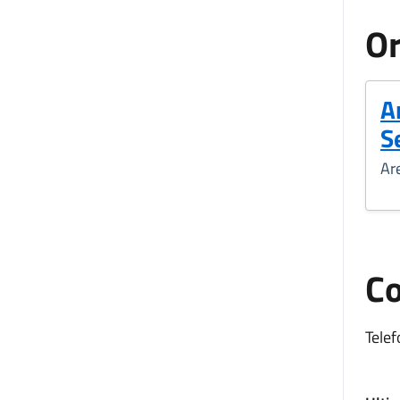
Or
A
Se
Ar
Co
Telef