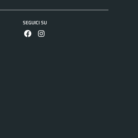
SEGUICI SU
https://www.facebook.com/comunecolleferro/
https://www.instagram.com/comune_colle