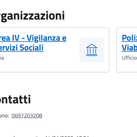
ganizzazioni
rea IV - Vigilanza e
Poli
rvizi Sociali
Viab
ea
Ufficio
ntatti
ono:
0697203208