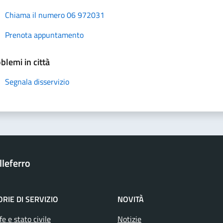
Chiama il numero 06 972031
Prenota appuntamento
blemi in città
Segnala disservizio
leferro
RIE DI SERVIZIO
NOVITÀ
e e stato civile
Notizie