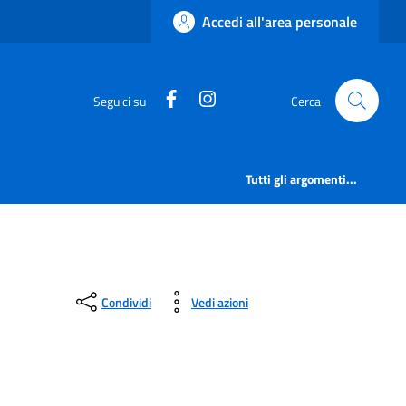
Accedi all'area personale
https://www.facebook.com/comu
https://www.instagram.c
Seguici su
Cerca
Tutti gli argomenti...
Condividi
Vedi azioni