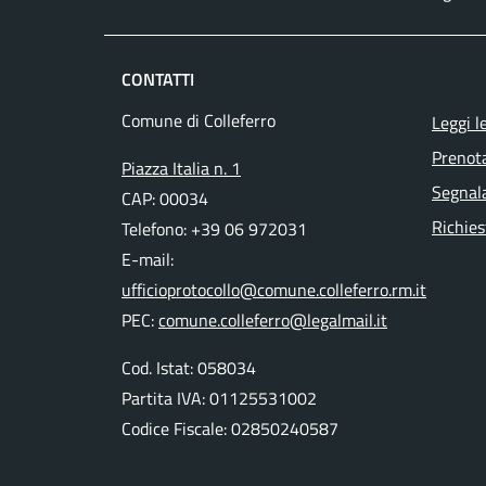
CONTATTI
Comune di Colleferro
Leggi l
Prenot
Piazza Italia n. 1
Segnala
CAP: 00034
Richies
Telefono: +39 06 972031
E-mail:
ufficioprotocollo@comune.colleferro.rm.it
PEC:
comune.colleferro@legalmail.it
Cod. Istat: 058034
Partita IVA: 01125531002
Codice Fiscale: 02850240587