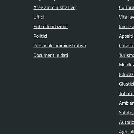
Aree amministrative
Cultura
Uffici
Vita la
Enti e fondazioni
Impres
Politici
Appalti
Personale amministrativo
Catasto
Documenti e dati
Turism
Mobilit
Educaz
Giustiz
Tributi
Ambien
Salute,
Autoriz
Agricol