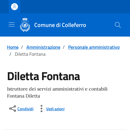
Vai ai contenuti
Vai al footer
Comune di Colleferro
Home
/
Amministrazione
/
Personale amministrativo
/
Diletta Fontana
Diletta Fontana
Istruttore dei servizi amministrativi e contabili
Fontana Diletta
Condividi
Vedi azioni