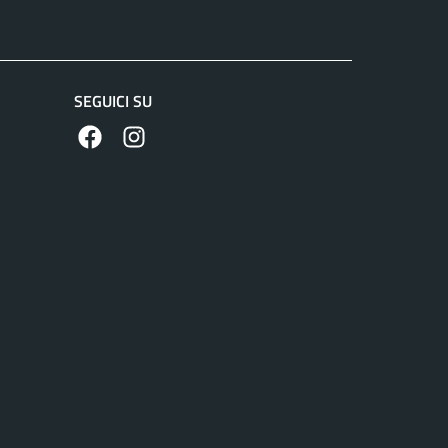
SEGUICI SU
https://www.facebook.com/comunecolleferro/
https://www.instagram.com/comune_colle