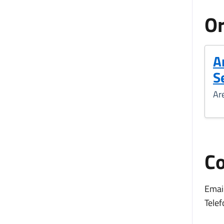
Or
A
Se
Ar
Co
Email
Telef