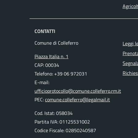
Agricol
CONTATTI
Comune di Colleferro
Leggi l
Prenot
Piazza Italia n. 1
Segnala
CAP: 00034
Richies
Telefono: +39 06 972031
E-mail:
ufficioprotocollo@comune.colleferro.rm.it
PEC:
comune.colleferro@legalmail.it
Cod. Istat: 058034
Partita IVA: 01125531002
Codice Fiscale: 02850240587