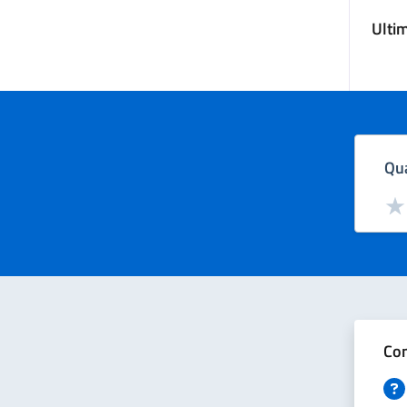
Ulti
Qua
Valut
Val
Con