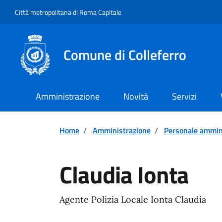
Vai ai contenuti
Vai al footer
Città metropolitana di Roma Capitale
Comune di Colleferro
Amministrazione
Novità
Servizi
Home
/
Amministrazione
/
Personale ammin
Claudia Ionta
Agente Polizia Locale Ionta Claudia