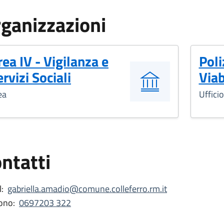
ganizzazioni
rea IV - Vigilanza e
Poli
rvizi Sociali
Viab
ea
Ufficio
ntatti
:
gabriella.amadio@comune.colleferro.rm.it
ono:
0697203 322