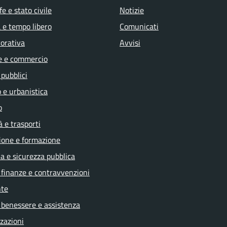
e e stato civile
Notizie
 e tempo libero
Comunicati
vorativa
Avvisi
e e commercio
 pubblici
 e urbanistica
o
à e trasporti
ione e formazione
ia e sicurezza pubblica
, finanze e contravvenzioni
te
 benessere e assistenza
zazioni