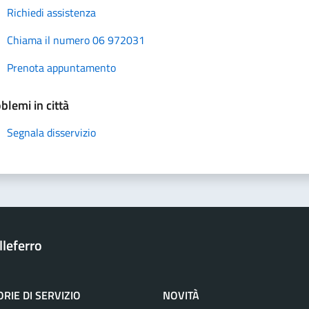
Richiedi assistenza
Chiama il numero 06 972031
Prenota appuntamento
blemi in città
Segnala disservizio
leferro
RIE DI SERVIZIO
NOVITÀ