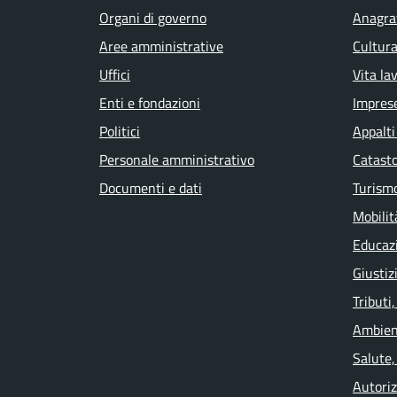
Organi di governo
Anagraf
Aree amministrative
Cultura
Uffici
Vita la
Enti e fondazioni
Impres
Politici
Appalti
Personale amministrativo
Catasto
Documenti e dati
Turism
Mobilit
Educaz
Giustiz
Tributi
Ambien
Salute,
Autoriz