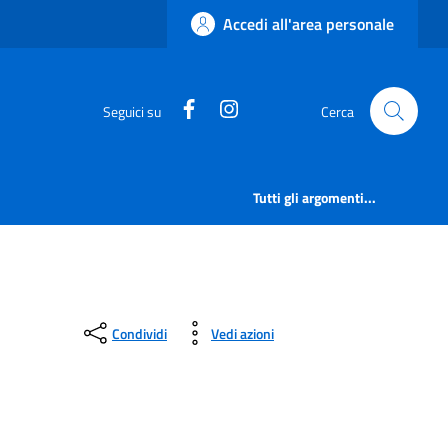
Accedi all'area personale
https://www.facebook.com/comu
https://www.instagram.c
Seguici su
Cerca
Tutti gli argomenti...
Condividi
Vedi azioni