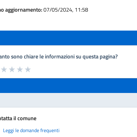
mo aggiornamento:
07/05/2024, 11:58
nto sono chiare le informazioni su questa pagina?
a da 1 a 5 stelle la pagina
uta 1 stelle su 5
Valuta 2 stelle su 5
Valuta 3 stelle su 5
Valuta 4 stelle su 5
Valuta 5 stelle su 5
tatta il comune
Leggi le domande frequenti