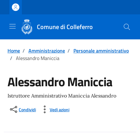
Vai ai contenuti
Vai al footer
Comune di Colleferro
Home
/
Amministrazione
/
Personale amministrativo
/
Alessandro Maniccia
Alessandro Maniccia
Istruttore Amministrativo Maniccia Alessandro
Condividi
Vedi azioni