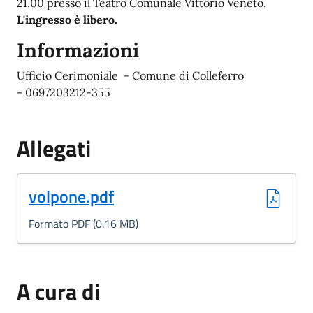
21.00 presso il Teatro Comunale Vittorio Veneto.
L'ingresso è libero.
Informazioni
Ufficio Cerimoniale -
Comune di Colleferro
-
0697203212-355
Allegati
(Formato PDF, 0.16 MB)
volpone.pdf
Formato PDF (0.16 MB)
A cura di