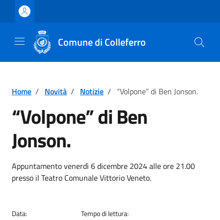
Vai ai contenuti
Vai al footer
Comune di Colleferro
Home
/
Novità
/
Notizie
/
“Volpone” di Ben Jonson.
“Volpone” di Ben
Jonson.
Dettagli della notizia
Appuntamento venerdì 6 dicembre 2024 alle ore 21.00
presso il Teatro Comunale Vittorio Veneto.
Data:
Tempo di lettura: