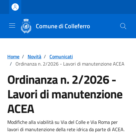
Vai ai contenuti
Vai al footer
Comune di Colleferro
Home
/
Novità
/
Comunicati
/
Ordinanza n. 2/2026 - Lavori di manutenzione ACEA
Ordinanza n. 2/2026 -
Lavori di manutenzione
ACEA
Dettagli della notizia
Modifiche alla viabilità su Via del Colle e Via Roma per
lavori di manutenzione della rete idrica da parte di ACEA.