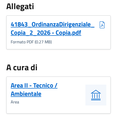
Allegati
(Formato PDF, 0.27 MB)
41843_OrdinanzaDirigenziale_
Copia_2_2026 - Copia.pdf
Formato PDF (0.27 MB)
A cura di
Area II - Tecnico /
Ambientale
Area