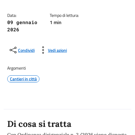
Data:
Tempo di lettura:
1 min
09 gennaio
2026
Condividi
Vedi azioni
Argomenti
Cantieri in città
Descrizione
Di cosa si tratta
Con Ordinanza dirigenziale n, 2/2026 viene disposta,