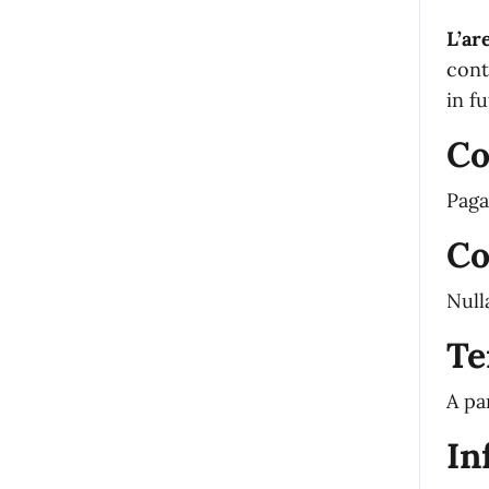
L’ar
cont
in f
Co
Paga
Co
Null
Te
A pa
In