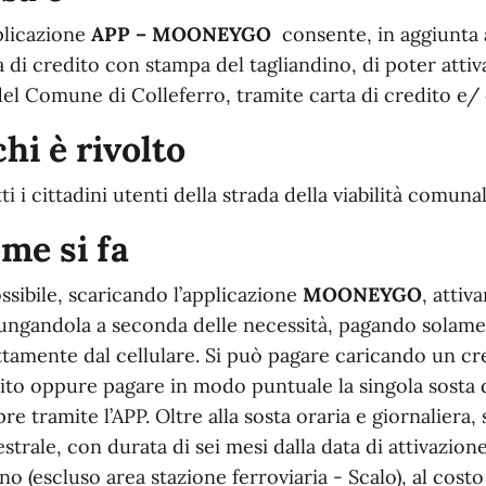
plicazione
APP – MOONEY
GO
consente, in aggiunta a
a di credito con stampa del tagliandino, di poter attiv
del Comune di Colleferro, tramite carta di credito e/
chi è rivolto
ti i cittadini utenti della strada della viabilità comunal
me si fa
ossibile, scaricando l’applicazione
MOONEY
GO
, atti
ungandola a seconda delle necessità, pagando solamen
ttamente dal cellulare.
Si può pagare caricando un cred
ito oppure pagare in modo puntuale la singola sosta 
re tramite l’APP. Oltre alla sosta oraria e giornalier
strale, con durata di sei mesi dalla data di attivazione,
no (escluso area stazione ferroviaria - Scalo), al cost