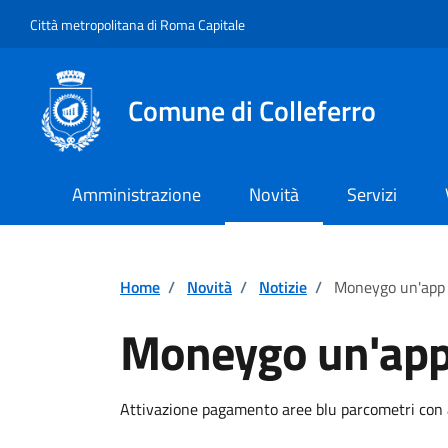
Vai ai contenuti
Vai al footer
Città metropolitana di Roma Capitale
Comune di Colleferro
Amministrazione
Novità
Servizi
Home
/
Novità
/
Notizie
/
Moneygo un'app p
Moneygo un'app 
Dettagli della notiz
Attivazione pagamento aree blu parcometri c