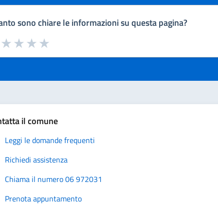
nto sono chiare le informazioni su questa pagina?
a da 1 a 5 stelle la pagina
uta 1 stelle su 5
Valuta 2 stelle su 5
Valuta 3 stelle su 5
Valuta 4 stelle su 5
Valuta 5 stelle su 5
tatta il comune
Leggi le domande frequenti
Richiedi assistenza
Chiama il numero 06 972031
Prenota appuntamento