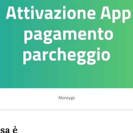
Moneygo
sa è