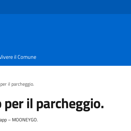
Vivere il Comune
er il parcheggio.
per il parcheggio.
ia
on app – MOONEYGO.