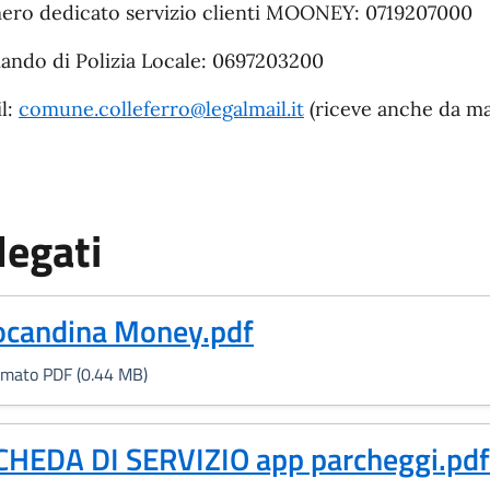
ro dedicato servizio clienti MOONEY: 0719207000
ndo di Polizia Locale: 0697203200
l:
comune.colleferro@legalmail.it
(riceve anche da mai
legati
Formato PDF, 0.44 MB)
ocandina Money.pdf
rmato PDF (0.44 MB)
Formato PDF, 0.03 MB)
CHEDA DI SERVIZIO app parcheggi.pdf