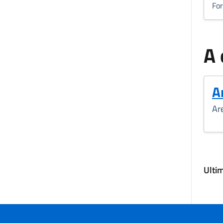
Fo
A 
A
Ar
Ulti