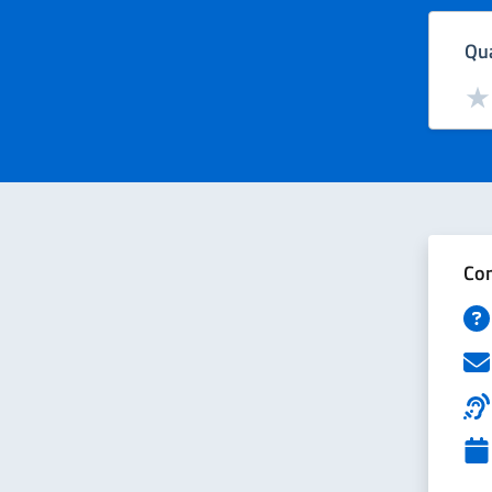
Qua
Valut
Val
Con