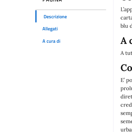
L’ap
Descrizione
cart
blu 
Allegati
A 
A cura di
A tut
Co
E’ p
prol
dire
cred
semp
seme
urba