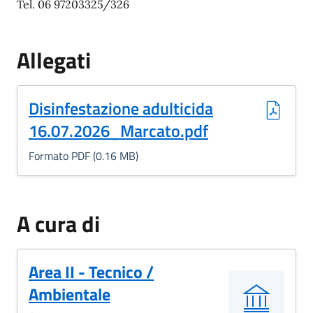
Tel. 06 97203325/326
Allegati
(Formato PDF, 0.16 MB)
Disinfestazione adulticida
16.07.2026_Marcato.pdf
Formato PDF (0.16 MB)
A cura di
Area II - Tecnico /
Ambientale