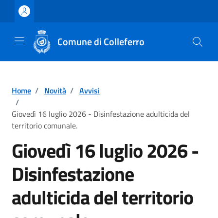
Vai ai contenuti
Vai al footer
Comune di Colleferro
Home
/
Novità
/
Avvisi
/
Giovedì 16 luglio 2026 - Disinfestazione adulticida del
territorio comunale.
Giovedì 16 luglio 2026 -
Disinfestazione
adulticida del territorio