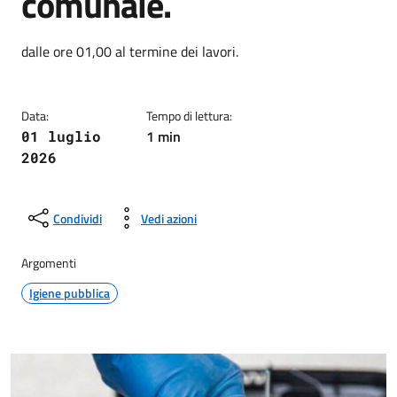
comunale.
Dettagli della notizia
dalle ore 01,00 al termine dei lavori.
Data:
Tempo di lettura:
1 min
01 luglio
2026
Condividi
Vedi azioni
Argomenti
Igiene pubblica