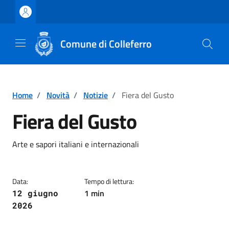
Vai ai contenuti
Vai al footer
Comune di Colleferro
Home
/
Novità
/
Notizie
/
Fiera del Gusto
Fiera del Gusto
Dettagli della notizia
Arte e sapori italiani e internazionali
Data:
Tempo di lettura:
1 min
12 giugno
2026