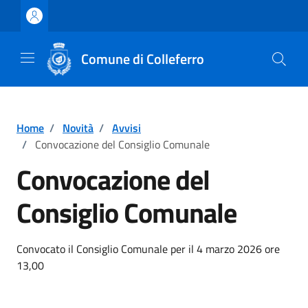
Vai ai contenuti
Vai al footer
Comune di Colleferro
Home
/
Novità
/
Avvisi
/
Convocazione del Consiglio Comunale
Convocazione del
Consiglio Comunale
Dettagli della notizia
Convocato il Consiglio Comunale per il 4 marzo 2026 ore
13,00