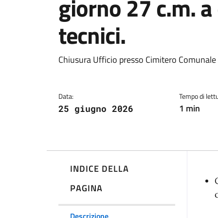
giorno 27 c.m. a
tecnici.
Dettagli della notiz
Chiusura Ufficio presso Cimitero Comunale p
Data:
Tempo di lettu
1 min
25 giugno 2026
INDICE DELLA
De
PAGINA
Descrizione