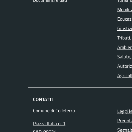
Documenti e dati
Turism
Mobilit
Educaz
Giustiz
Tributi
Ambien
Salute,
Autoriz
Agricol
CONTATTI
Comune di Colleferro
Leggi l
Prenot
Piazza Italia n. 1
Segnala
CAP: 00034