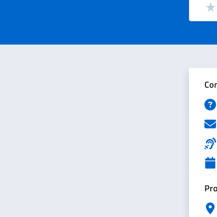
Valut
Val
Con
Pro