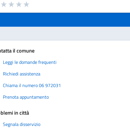
a da 1 a 5 stelle la pagina
uta 1 stelle su 5
Valuta 2 stelle su 5
Valuta 3 stelle su 5
Valuta 4 stelle su 5
Valuta 5 stelle su 5
tatta il comune
Leggi le domande frequenti
Richiedi assistenza
Chiama il numero 06 972031
Prenota appuntamento
blemi in città
Segnala disservizio