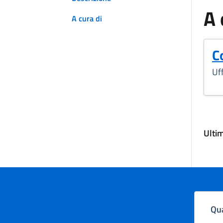
A 
A cura di
C
Uff
Ulti
Qua