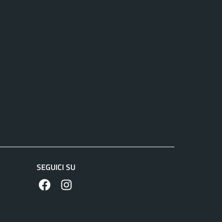
SEGUICI SU
https://www.facebook.com/comunecolleferro/
https://www.instagram.com/comune_colle