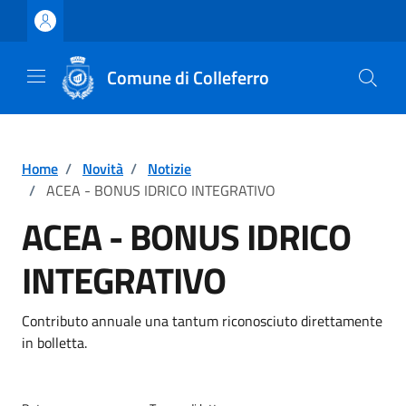
Vai ai contenuti
Vai al footer
Comune di Colleferro
Home
/
Novità
/
Notizie
/
ACEA - BONUS IDRICO INTEGRATIVO
ACEA - BONUS IDRICO
INTEGRATIVO
Dettagli della notizia
Contributo annuale una tantum riconosciuto direttamente
in bolletta.