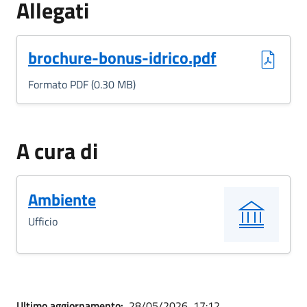
Allegati
(Formato PDF, 0.30 MB)
brochure-bonus-idrico.pdf
Formato PDF (0.30 MB)
A cura di
Ambiente
Ufficio
Ultimo aggiornamento:
28/05/2026, 17:12