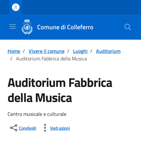
Vai ai contenuti
Vai al footer
Comune di Colleferro
Home
/
Vivere il comune
/
Luoghi
/
Auditorium
/
Auditorium Fabbrica della Musica
Auditorium Fabbrica
della Musica
Centro musicale e culturale
Condividi
Vedi azioni