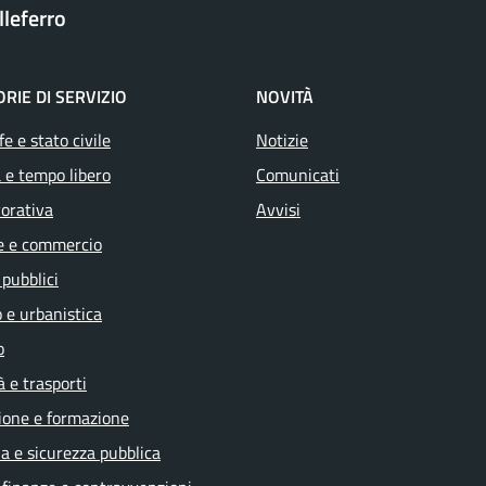
leferro
RIE DI SERVIZIO
NOVITÀ
e e stato civile
Notizie
 e tempo libero
Comunicati
vorativa
Avvisi
e e commercio
 pubblici
 e urbanistica
o
à e trasporti
ione e formazione
ia e sicurezza pubblica