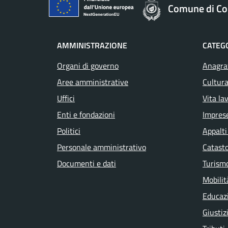
Comune di Col
AMMINISTRAZIONE
CATEGO
Organi di governo
Anagraf
Aree amministrative
Cultura
Uffici
Vita la
Enti e fondazioni
Impres
Politici
Appalti
Personale amministrativo
Catasto
Documenti e dati
Turism
Mobilit
Educaz
Giustiz