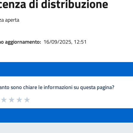
cenza di distribuzione
za aperta
mo aggiornamento:
16/09/2025, 12:51
nto sono chiare le informazioni su questa pagina?
a da 1 a 5 stelle la pagina
uta 1 stelle su 5
Valuta 2 stelle su 5
Valuta 3 stelle su 5
Valuta 4 stelle su 5
Valuta 5 stelle su 5