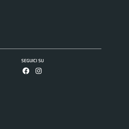
SEGUICI SU
https://www.facebook.com/comunecolleferro/
https://www.instagram.com/comune_colle