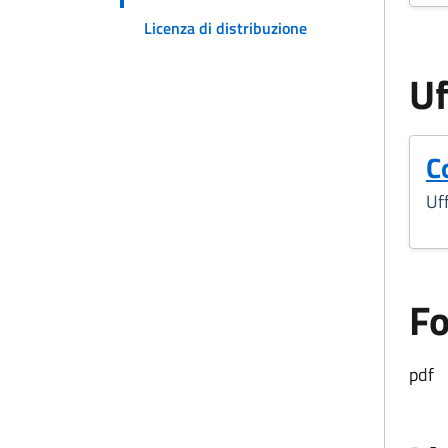
Licenza di distribuzione
Uf
C
Uff
F
pdf