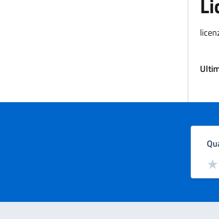
Li
licen
Ulti
Qua
Valut
Val