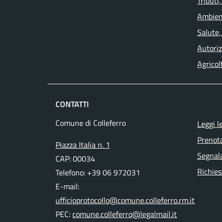
Tributi
Ambien
Salute,
Autoriz
Agricol
CONTATTI
Comune di Colleferro
Leggi l
Prenot
Piazza Italia n. 1
Segnala
CAP: 00034
Richies
Telefono: +39 06 972031
E-mail:
ufficioprotocollo@comune.colleferro.rm.it
PEC:
comune.colleferro@legalmail.it