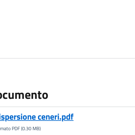
ocumento
Formato PDF, 0.30 MB)
ispersione ceneri.pdf
rmato PDF (0.30 MB)