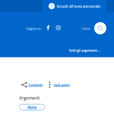
Accedi all'area personale
https://www.facebook.com/comu
https://www.instagram.c
Seguici su
Cerca
Tutti gli argomenti...
Condividi
Vedi azioni
Argomenti
Morte