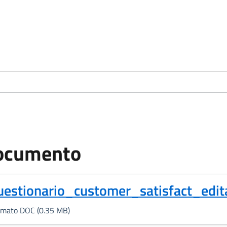
ocumento
Formato DOC, 0.35 MB)
uestionario_customer_satisfact_edita
rmato DOC (0.35 MB)