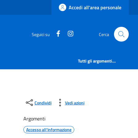
Accedi all'area personale
https://www.facebook.com/comu
https://www.instagram.c
Seguici su
Cerca
Tutti gli argomenti...
Condividi
Vedi azioni
Argomenti
Accesso all'informazione