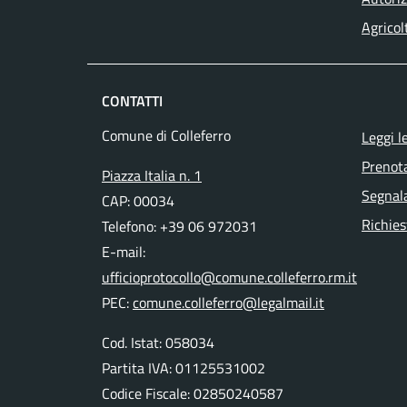
Agricol
CONTATTI
Comune di Colleferro
Leggi l
Prenot
Piazza Italia n. 1
Segnala
CAP: 00034
Richies
Telefono: +39 06 972031
E-mail:
ufficioprotocollo@comune.colleferro.rm.it
PEC:
comune.colleferro@legalmail.it
Cod. Istat: 058034
Partita IVA: 01125531002
Codice Fiscale: 02850240587