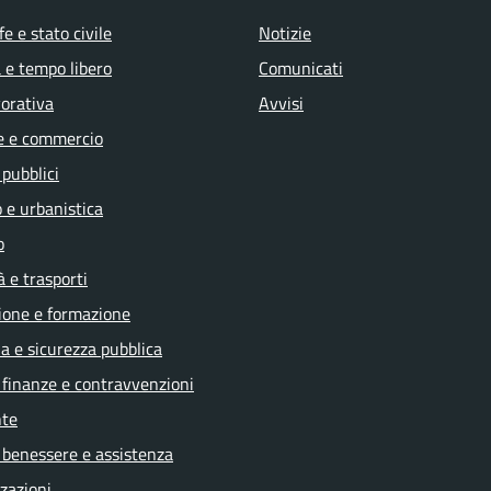
e e stato civile
Notizie
 e tempo libero
Comunicati
vorativa
Avvisi
e e commercio
 pubblici
 e urbanistica
o
à e trasporti
ione e formazione
ia e sicurezza pubblica
, finanze e contravvenzioni
te
 benessere e assistenza
zazioni