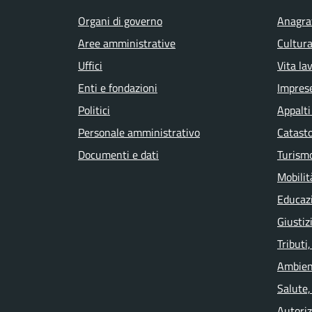
Organi di governo
Anagraf
Aree amministrative
Cultura
Uffici
Vita la
Enti e fondazioni
Impres
Politici
Appalti
Personale amministrativo
Catasto
Documenti e dati
Turism
Mobilit
Educaz
Giustiz
Tributi
Ambien
Salute,
Autoriz