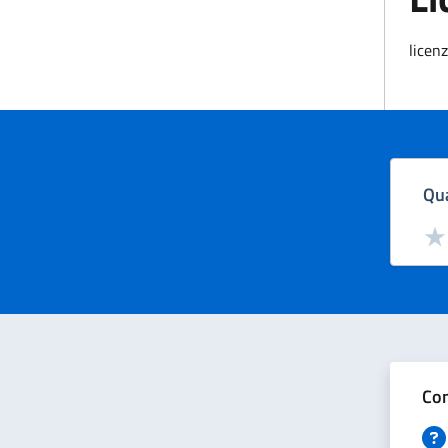
licen
Qua
Valut
Val
Con