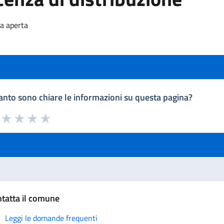
za aperta
nto sono chiare le informazioni su questa pagina?
a da 1 a 5 stelle la pagina
uta 1 stelle su 5
Valuta 2 stelle su 5
Valuta 3 stelle su 5
Valuta 4 stelle su 5
Valuta 5 stelle su 5
tatta il comune
Leggi le domande frequenti