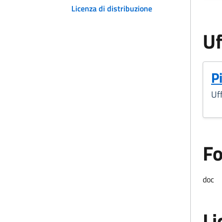
Licenza di distribuzione
Uf
Pi
Uff
F
Form
doc
Li