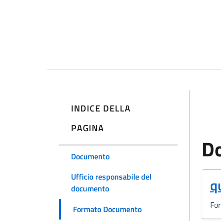
INDICE DELLA
PAGINA
D
Documento
Ufficio responsabile del
(
q
documento
Fo
Formato Documento