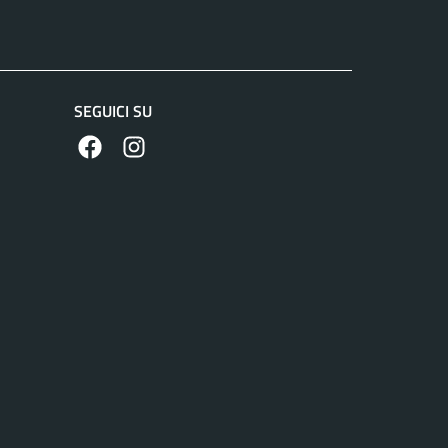
SEGUICI SU
https://www.facebook.com/comunecolleferro/
https://www.instagram.com/comune_colle