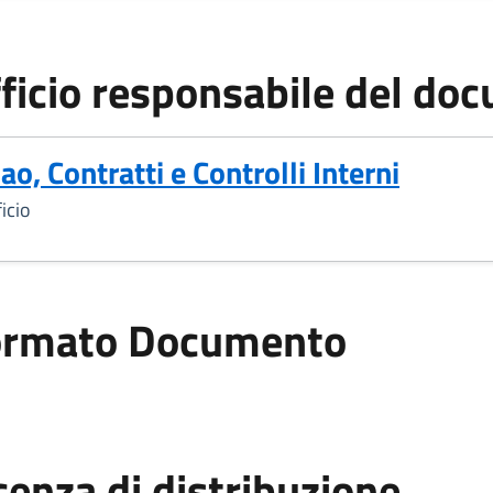
ficio responsabile del do
ao, Contratti e Controlli Interni
icio
ormato Documento
ato Documento
cenza di distribuzione