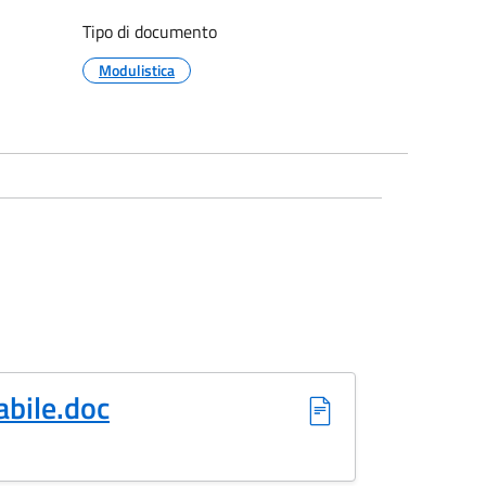
Tipo di documento
Modulistica
bile.doc