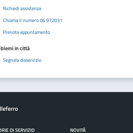
Richiedi assistenza
Chiama il numero 06 972031
Prenota appuntamento
blemi in città
Segnala disservizio
leferro
RIE DI SERVIZIO
NOVITÀ