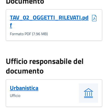
Documento
(Formato PDF, 7.96 MB)
TAV_02_OGGETTI_RILEVATI.pd
f
Formato PDF (7.96 MB)
Ufficio responsabile del
documento
Urbanistica
Ufficio