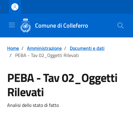
Vai ai contenuti
Vai al footer
Comune di Colleferro
Home
/
Amministrazione
/
Documenti e dati
/
PEBA - Tav 02_Oggetti Rilevati
PEBA - Tav 02_Oggetti
Rilevati
Analisi dello stato di fatto