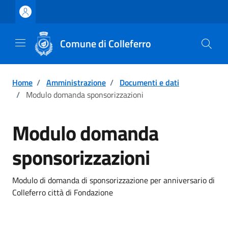
Vai ai contenuti
Vai al footer
Comune di Colleferro
Home
/
Amministrazione
/
Documenti e dati
/
Modulo domanda sponsorizzazioni
Modulo domanda
sponsorizzazioni
Modulo di domanda di sponsorizzazione per anniversario di
Colleferro città di Fondazione