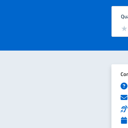
Qua
Valut
Val
Con