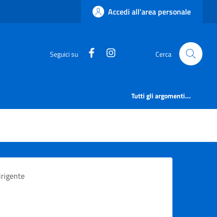
Accedi all'area personale
https://www.facebook.com/comu
https://www.instagram.c
Seguici su
Cerca
Tutti gli argomenti...
irigente