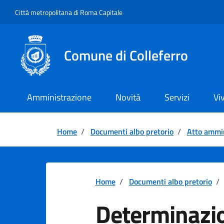
Vai ai contenuti
Vai al footer
Città metropolitana di Roma Capitale
Comune di Colleferro
Amministrazione
Novità
Servizi
Vi
Home
/
Documenti albo pretorio
/
Atto ammin
Home
/
Documenti albo pretorio
/
Determinazio