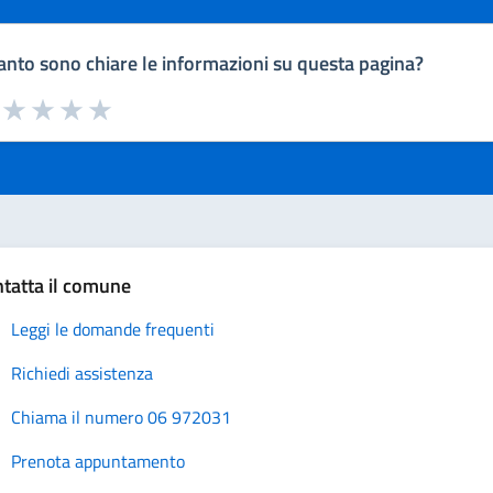
nto sono chiare le informazioni su questa pagina?
a da 1 a 5 stelle la pagina
uta 1 stelle su 5
Valuta 2 stelle su 5
Valuta 3 stelle su 5
Valuta 4 stelle su 5
Valuta 5 stelle su 5
tatta il comune
Leggi le domande frequenti
Richiedi assistenza
Chiama il numero 06 972031
Prenota appuntamento