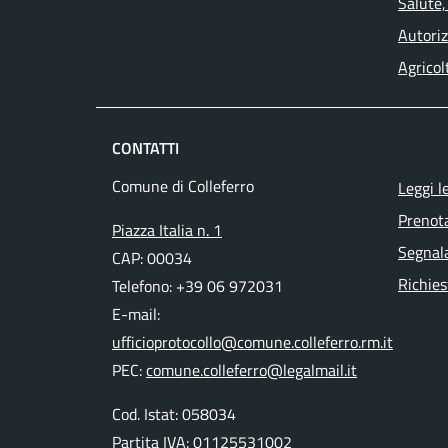
Salute,
Autoriz
Agricol
CONTATTI
Comune di Colleferro
Leggi l
Prenot
Piazza Italia n. 1
Segnala
CAP: 00034
Richies
Telefono: +39 06 972031
E-mail:
ufficioprotocollo@comune.colleferro.rm.it
PEC:
comune.colleferro@legalmail.it
Cod. Istat: 058034
Partita IVA: 01125531002