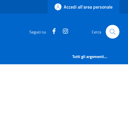
Accedi all'area personale
https://www.facebook.com/comu
https://www.instagram.c
Seguici su
Cerca
Tutti gli argomenti...