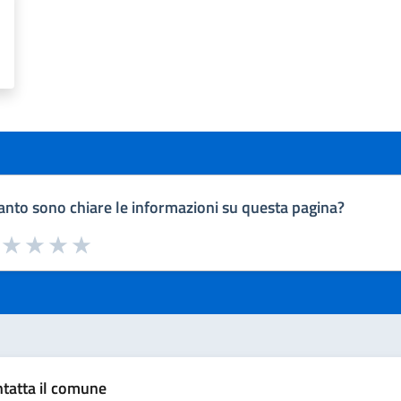
nto sono chiare le informazioni su questa pagina?
a da 1 a 5 stelle la pagina
uta 1 stelle su 5
Valuta 2 stelle su 5
Valuta 3 stelle su 5
Valuta 4 stelle su 5
Valuta 5 stelle su 5
tatta il comune