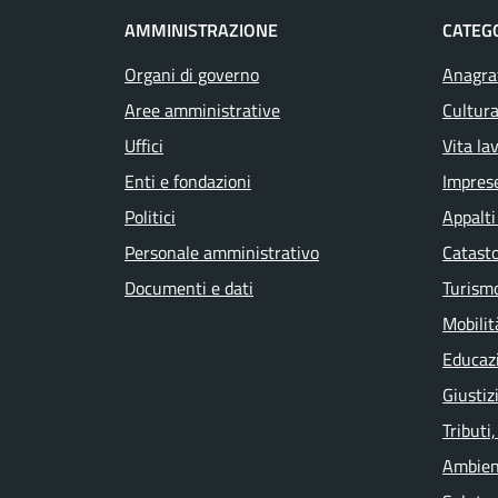
AMMINISTRAZIONE
CATEGO
Organi di governo
Anagraf
Aree amministrative
Cultura
Uffici
Vita la
Enti e fondazioni
Impres
Politici
Appalti
Personale amministrativo
Catasto
Documenti e dati
Turism
Mobilit
Educaz
Giustiz
Tributi
Ambien