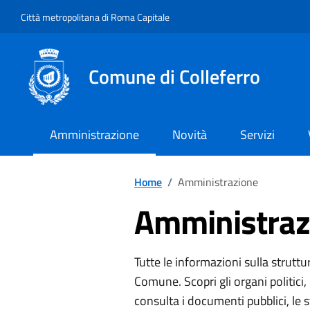
Vai ai contenuti
Vai al footer
Città metropolitana di Roma Capitale
Comune di Colleferro
Amministrazione
Novità
Servizi
Home
/
Amministrazione
Amministraz
Tutte le informazioni sulla strutt
Comune. Scopri gli organi politici, g
consulta i documenti pubblici, le st