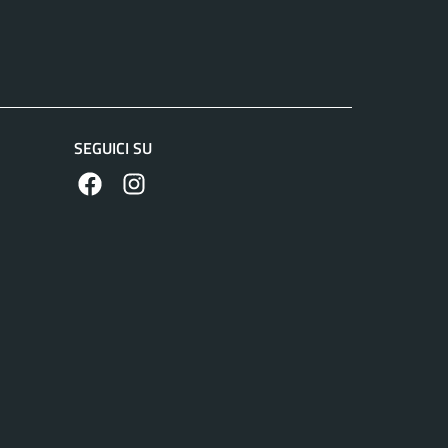
SEGUICI SU
https://www.facebook.com/comunecolleferro/
https://www.instagram.com/comune_colle