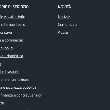
RIE DI SERVIZIO
NOVITÀ
e e stato civile
Notizie
 e tempo libero
Comunicati
vorativa
Avvisi
e e commercio
 pubblici
 e urbanistica
o
à e trasporti
ione e formazione
ia e sicurezza pubblica
, finanze e contravvenzioni
te